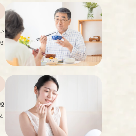
い
せ
担
と