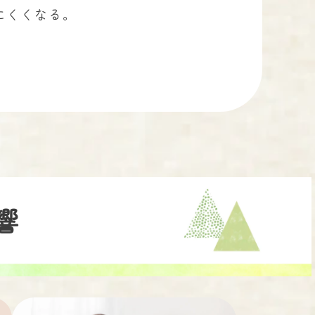
にくくなる。
響